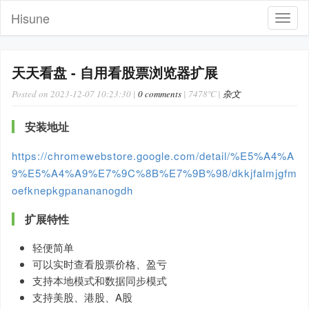
Hisune
Toggl
navig
天天看盘 - 自用看股票浏览器扩展
Posted on 2023-12-07 10:23:30 |
0 comments
| 7478℃ |
杂文
安装地址
https://chromewebstore.google.com/detail/%E5%A4%A
9%E5%A4%A9%E7%9C%8B%E7%9B%98/dkkjfalmjgfm
oefknepkgpanananogdh
扩展特性
轻便简单
可以实时查看股票价格、盈亏
支持本地模式和数据同步模式
支持美股、港股、A股